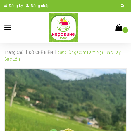
Đăng ký
Đăng nhập
|
|
Trang chủ
ĐỒ CHẾ BIẾN
Set 5 Ông Cơm Lam Ngũ Sắc Tây
Bắc Lớn