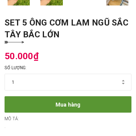
SET 5 ÔNG CƠM LAM NGŨ SẮC
TÂY BẮC LỚN
50.000₫
SỐ LƯỢNG:
Mua hàng
MÔ TẢ:
.