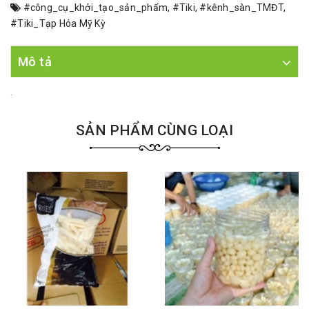
#công_cụ_khởi_tạo_sản_phẩm
,
#Tiki
,
#kênh_sàn_TMĐT
,
#Tiki_Tạp Hóa Mỹ Kỳ
Mô tả
.
SẢN PHẨM CÙNG LOẠI