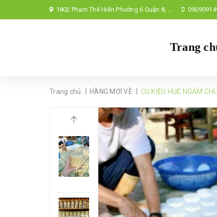
1802 Phạm Thế Hiển Phường 6 Quận 8, TP Hồ Chí Minh,
09090914
Trang ch
|
|
Trang chủ
HÀNG MỚI VỀ
CỦ KIỆU HUẾ NGÂM CHU