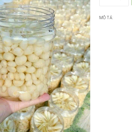
MÔ TẢ: