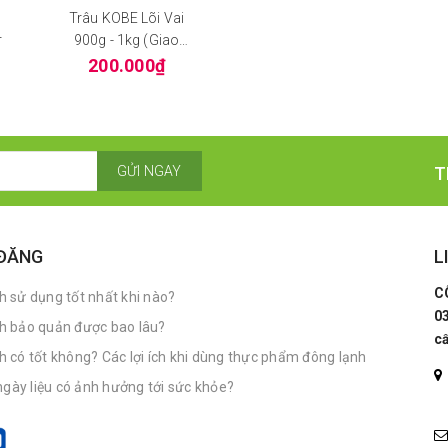
Trâu KOBE Lõi Vai
r
900g - 1kg (giao
Tphcm)
200.000₫
GỬI NGAY
T
 ĐĂNG
L
C
 sử dụng tốt nhất khi nào?
0
h bảo quản được bao lâu?
c
có tốt không? Các lợi ích khi dùng thực phẩm đông lạnh
ngày liệu có ảnh hưởng tới sức khỏe?