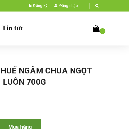
Đăng ký
Đăng nhập
Tin tức
U HUẾ NGÂM CHUA NGỌT
G LUÔN 700G
₫
Mua hàng