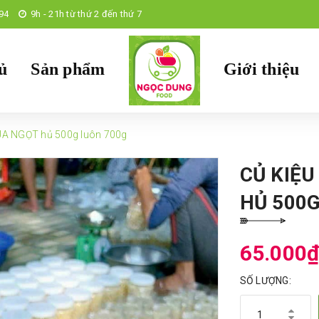
94
9h - 21h từ thứ 2 đến thứ 7
ủ
Sản phẩm
Giới thiệu
A NGỌT hủ 500g luôn 700g
CỦ KIỆ
HỦ 500
65.000
SỐ LƯỢNG: