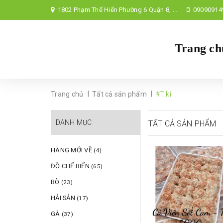
1802 Phạm Thế Hiển Phường 6 Quận 8, TP Hồ Chí Minh,
09090914
Trang ch
|
|
Trang chủ
Tất cả sản phẩm
#Tiki
DANH MỤC
TẤT CẢ SẢN PHẨM
HÀNG MỚI VỀ
(4)
ĐỒ CHẾ BIẾN
(65)
BÒ
(23)
HẢI SẢN
(17)
GÀ
(37)