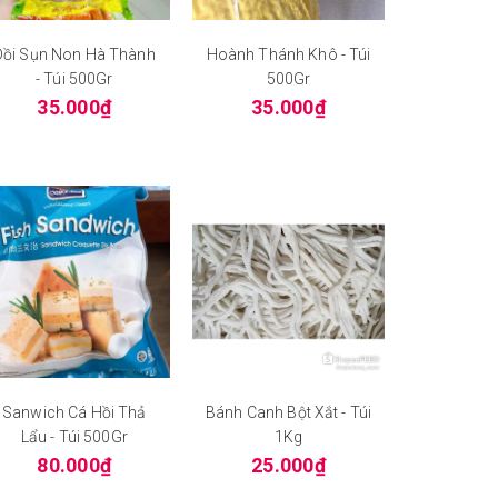
Dồi Sụn Non Hà Thành
Hoành Thánh Khô - Túi
- Túi 500Gr
500Gr
35.000₫
35.000₫
Sanwich Cá Hồi Thả
Bánh Canh Bột Xắt - Túi
Lẩu - Túi 500Gr
1Kg
80.000₫
25.000₫