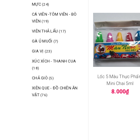
MỰC
(24)
CÁ VIÊN -TÔM VIÊN - BÒ
VIÊN
(19)
VIÊN THẢ LẨU
(17)
GÀ Ủ MUỐI
(7)
GIA VỊ
(23)
XÚC XÍCH - THANH CUA
(18)
Lốc 5 Màu Thực Ph
CHẢ GIÒ
(5)
Mini Chai 5ml
XIÊN QUE - ĐỒ CHIÊN ĂN
8.000₫
VẶT
(76)