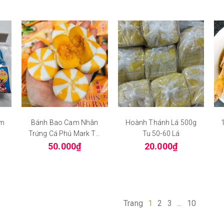
ẩm
Bánh Bao Cam Nhân
Hoành Thánh Lá 500g
Trứng Cá Phú Mark Túi
Tu 50-60 Lá
500Gr
50.000₫
20.000₫
Trang
1
2
3
...
10