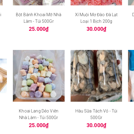
i
Bột Bánh Khoai Mỡ Nhà
Xí Muội Mơ Đào Đà Lạt
Làm - Túi 500Gr
Loại 1 Bịch 200g
25.000₫
30.000₫
0
Khoai Lang Dẻo Viên
Hàu Sữa Tách Vỏ - Túi
Nhà Làm - Túi 500Gr
500Gr
25.000₫
30.000₫