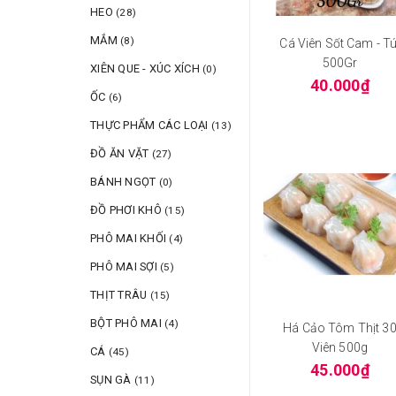
HEO
(28)
MẮM
(8)
Cá Viên Sốt Cam - Tú
500Gr
XIÊN QUE - XÚC XÍCH
(0)
40.000₫
ỐC
(6)
THỰC PHẨM CÁC LOẠI
(13)
ĐỒ ĂN VẶT
(27)
BÁNH NGỌT
(0)
ĐỒ PHƠI KHÔ
(15)
PHÔ MAI KHỐI
(4)
PHÔ MAI SỢI
(5)
THỊT TRÂU
(15)
BỘT PHÔ MAI
(4)
Há Cảo Tôm Thịt 3
Viên 500g
CÁ
(45)
45.000₫
SỤN GÀ
(11)