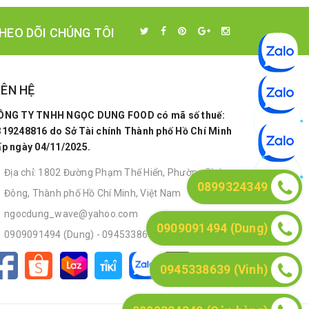
HEO DÕI CHÚNG TÔI
IÊN HỆ
ÔNG TY TNHH NGỌC DUNG FOOD có mã số thuế:
319248816 do Sở Tài chính Thành phố Hồ Chí Minh
ấp ngày 04/11/2025.
Địa chỉ: 1802 Đường Phạm Thế Hiển, Phường Bình
0899324349
Đông, Thành phố Hồ Chí Minh, Việt Nam
ngocdung_wave@yahoo.com
0909091494 (Dung)
0909091494 (Dung)
-
0945338639 (Vinh)
0945338639 (Vinh)