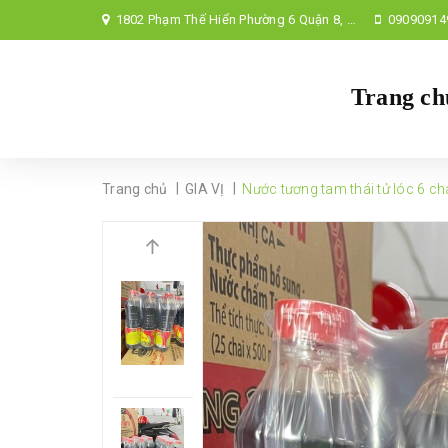
1802 Phạm Thế Hiển Phường 6 Quận 8, TP Hồ Chí Minh,
09090914
Trang ch
|
|
Trang chủ
GIA VỊ
Nước tương tam thái tử lóc 6 ch