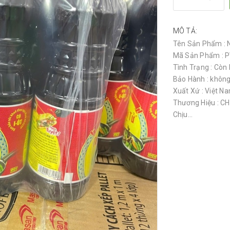
MÔ TẢ:
Tên Sản Phẩm : N
Mã Sản Phẩm : 
Tình Trạng : Còn
Bảo Hành : không
Xuất Xứ : Việt N
Thương Hiệu : C
Chịu...