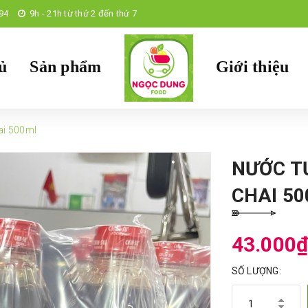
94
9h - 21h từ thứ 2 đến thứ 7
ủ
Sản phẩm
Giới thiệu
ai 500ml
NƯỚC T
CHAI 5
43.000
SỐ LƯỢNG: