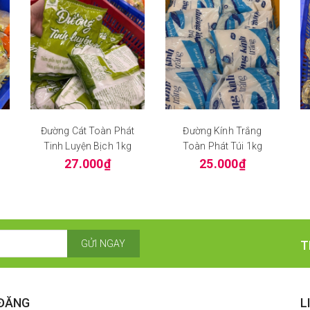
Đường Cát Toàn Phát
Đường Kính Trắng
Tinh Luyện Bịch 1kg
Toàn Phát Túi 1kg
27.000₫
25.000₫
GỬI NGAY
T
 ĐĂNG
L