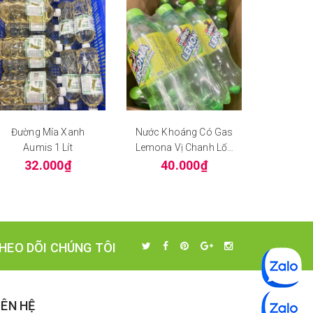
Đường Mía Xanh
Nước Khoáng Có Gas
Hạt Nêm 
Aumis 1 Lít
Lemona Vị Chanh Lốc
Thị
6 Chai
32.000₫
40.000₫
80
HEO DÕI CHÚNG TÔI
IÊN HỆ