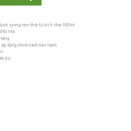
ước tương tam thái tử lóc 6 chai 500ml
PVN1146
 Hàng
 áp dụng chính sách bảo hành
am
HIN-SU