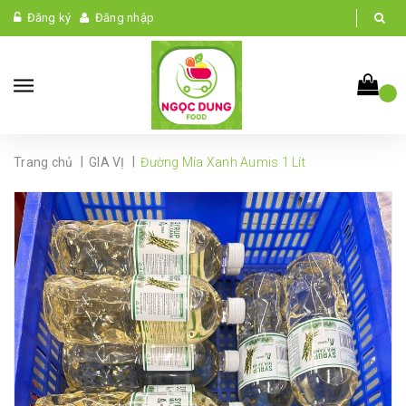
Đăng ký
Đăng nhập
|
|
Trang chủ
GIA VỊ
Đường Mía Xanh Aumis 1 Lít