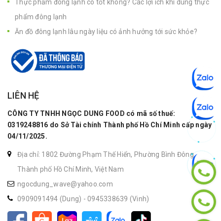
Thực phẩm đông lạnh có tốt không? Các lợi ích khi dùng thực
phẩm đông lạnh
Ăn đồ đông lạnh lâu ngày liệu có ảnh hưởng tới sức khỏe?
LIÊN HỆ
CÔNG TY TNHH NGỌC DUNG FOOD có mã số thuế:
0319248816 do Sở Tài chính Thành phố Hồ Chí Minh cấp ngày
04/11/2025.
Địa chỉ: 1802 Đường Phạm Thế Hiển, Phường Bình Đông,
Thành phố Hồ Chí Minh, Việt Nam
ngocdung_wave@yahoo.com
0909091494 (Dung)
-
0945338639 (Vinh)