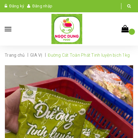
Đăng ký
Đăng nhập
|
|
Trang chủ
GIA VỊ
Đường Cát Toàn Phát Tinh luyện bịch 1kg