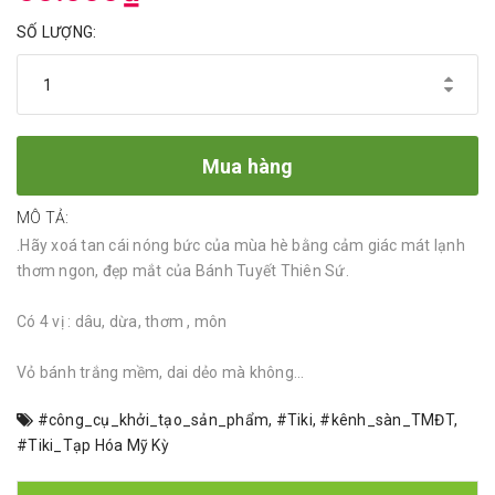
SỐ LƯỢNG:
Mua hàng
MÔ TẢ:
.Hãy xoá tan cái nóng bức của mùa hè bằng cảm giác mát lạnh
thơm ngon, đẹp mắt của Bánh Tuyết Thiên Sứ.
Có 4 vị : dâu, dừa, thơm , môn
Vỏ bánh trắng mềm, dai dẻo mà không...
#công_cụ_khởi_tạo_sản_phẩm
,
#Tiki
,
#kênh_sàn_TMĐT
,
#Tiki_Tạp Hóa Mỹ Kỳ