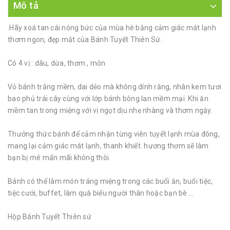
Mô tả
.Hãy xoá tan cái nóng bức của mùa hè bằng cảm giác mát lạnh
thơm ngon, đẹp mắt của Bánh Tuyết Thiên Sứ.
Có 4 vị : dâu, dừa, thơm , môn
Vỏ bánh trắng mềm, dai dẻo mà không dính răng, nhân kem tươi
bao phủ trái cây cùng với lớp bánh bông lan mềm mại. Khi ăn
mềm tan trong miệng với vị ngọt dịu nhẹ nhàng và thơm ngậy.
Thưởng thức bánh để cảm nhận từng viên tuyết lạnh mùa đông,
mang lại cảm giác mát lạnh, thanh khiết. hương thơm sẽ làm
bạn bị mê mẩn mãi không thôi.
Bánh có thể làm món tráng miệng trong các buổi ăn, buổi tiệc,
tiệc cưới, buffet, làm quà biếu người thân hoặc bạn bè …
Hộp Bánh Tuyết Thiên sứ