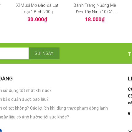
y
Xí Muội Mơ Đào Đà Lạt
Bánh Tráng Nướng Mè
Loại 1 Bịch 200g
Đen Tây Ninh 10 Cái
Bánh Dầy
30.000₫
18.000₫
GỬI NGAY
T
 ĐĂNG
L
C
 sử dụng tốt nhất khi nào?
0
h bảo quản được bao lâu?
c
có tốt không? Các lợi ích khi dùng thực phẩm đông lạnh
ngày liệu có ảnh hưởng tới sức khỏe?