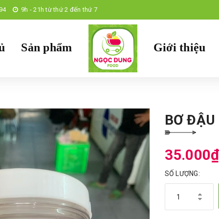
94
9h - 21h từ thứ 2 đến thứ 7
ủ
Sản phẩm
Giới thiệu
BƠ ĐẬU
35.000
SỐ LƯỢNG: