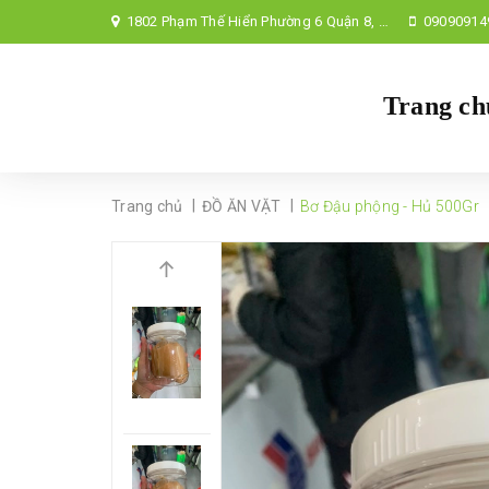
1802 Phạm Thế Hiển Phường 6 Quận 8, TP Hồ Chí Minh,
09090914
Trang ch
|
|
Trang chủ
ĐỒ ĂN VẶT
Bơ Đậu phộng - Hủ 500Gr