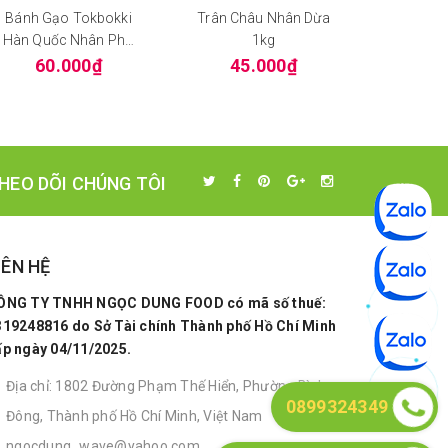
Bánh Gạo Tokbokki
Trân Châu Nhân Dừa
Salad Ro
Hàn Quốc Nhân Phô
1kg
Mè Nhật 
Mai
60.000₫
45.000₫
13
HEO DÕI CHÚNG TÔI
IÊN HỆ
ÔNG TY TNHH NGỌC DUNG FOOD có mã số thuế:
319248816 do Sở Tài chính Thành phố Hồ Chí Minh
ấp ngày 04/11/2025.
Địa chỉ: 1802 Đường Phạm Thế Hiển, Phường Bình
0899324349
Đông, Thành phố Hồ Chí Minh, Việt Nam
ngocdung_wave@yahoo.com