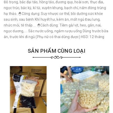
Đỗ trọng, bắc đại táo, hồng táo, đương quy, hoài sơn, thục địa,
ngọc trúc, bắc kỳ, kỉ tử, xuyên khung, bạch chỉ, nấm đông trùng
hạ thảo. 🐣Công dụng: Suy nhược cơ thể, bồi dưỡng sức khỏe
sau sinh, sau bệnh Khí huyết hư, kém ăn, mất ngủ Đau lưng,
nhức mỏi, tê thấp.... 🐣Cách dùng: Tiềm gà/vịt, heo, gân, nai,
ngọc dương, ... Sắc nước uống, ngâm rượu uống Dùng trước bữa
ăn, trước khi đi ngủ (Phụ nữ có thai dùng được) HSD: 12 tháng
SẢN PHẨM CÙNG LOẠI