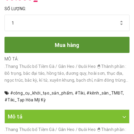
SỐ LƯỢNG:
Mua hàng
MÔ TẢ:
.Thang Thuốc bổ Tiềm Gà / Gân Heo / Đuôi Heo 🐣Thành phần :
Đỗ trọng, bắc đại táo, hồng táo, đương quy, hoài sơn, thục địa,
ngọc trúc, bắc kỳ, kỉ tử, xuyên khung, bạch chỉ, nấm đông trùng...
#công_cụ_khởi_tạo_sản_phẩm
,
#Tiki
,
#kênh_sàn_TMĐT
,
#Tiki_Tạp Hóa Mỹ Kỳ
Mô tả
.Thang Thuốc bổ Tiềm Gà / Gân Heo / Đuôi Heo 🐣Thành phần :