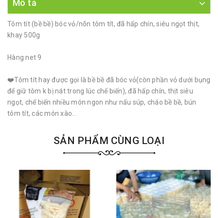
Mô tả
Tôm tít (bề bề) bóc vỏ/nõn tôm tít, đã hấp chín, siêu ngọt thịt,
khay 500g
Hàng net 9
❤️Tôm tít hay được gọi là bề bề đã bóc vỏ(còn phần vỏ dưới bụng
để giữ tôm k bị nát trong lúc chế biến), đã hấp chín, thịt siêu
ngọt, chế biến nhiều món ngon như nấu súp, cháo bề bề, bún
tôm tít, các món xào...
SẢN PHẨM CÙNG LOẠI