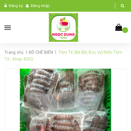
Đăng ký
Đăng nhập
|
|
Trang chủ
ĐỒ CHẾ BIẾN
Tôm Tít (Bề Bề) Bóc Vỏ/Nõn Tôm
Tít - Khay 450G