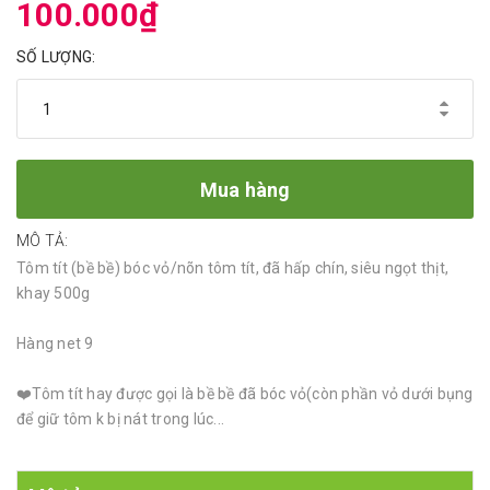
100.000₫
SỐ LƯỢNG:
Mua hàng
MÔ TẢ:
Tôm tít (bề bề) bóc vỏ/nõn tôm tít, đã hấp chín, siêu ngọt thịt,
khay 500g
Hàng net 9
❤️Tôm tít hay được gọi là bề bề đã bóc vỏ(còn phần vỏ dưới bụng
để giữ tôm k bị nát trong lúc...