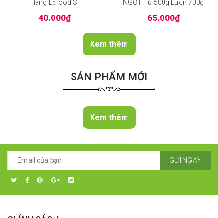
Hàng Lcfood Sỉ
NGỌT Hủ 500g Luôn 700g
40.000₫
65.000₫
Xem thêm
SẢN PHẨM MỚI
Xem thêm
GỬI NGAY