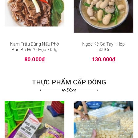
Nạm Trâu Dùng Nấu Phở
Ngọc Kê Gà Tay - Hộp
Bún Bò Huế - Hộp 700g
500Gr
80.000₫
130.000₫
THỰC PHẨM CẤP ĐÔNG