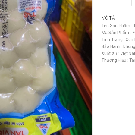
MÔ TẢ:
Tên Sản Phẩm : T
Mã Sản Phẩm : 
Tình Trạng : Còn
Bảo Hành : không
Xuất Xứ : Việt N
Thương Hiệu : Tân