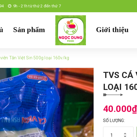
94
9h - 21h từ thứ 2 đến thứ 7
ủ
Sản phẩm
Giới thiệu
viên Tân Việt Sin 500g loại 160v/kg
TVS CÁ 
LOẠI 16
40.000
SỐ LƯỢNG: