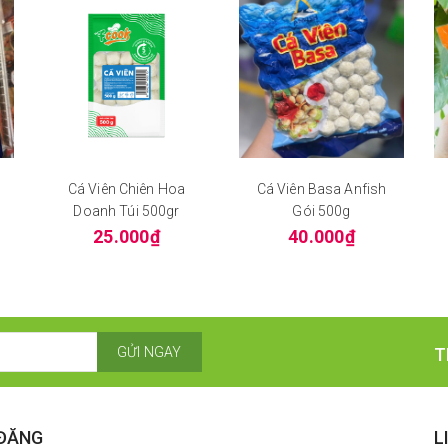
P
Cá Viên Chiên Hoa
Cá Viên Basa Anfish
Doanh Túi 500gr
Gói 500g
25.000₫
40.000₫
GỬI NGAY
T
 ĐĂNG
L