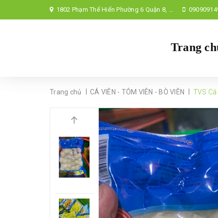
1802 Phạm Thế Hiển Phường 6 Quận 8, TP Hồ Chí Minh,
09090914
Trang ch
|
|
Trang chủ
CÁ VIÊN - TÔM VIÊN - BÒ VIÊN
TVS Cá 