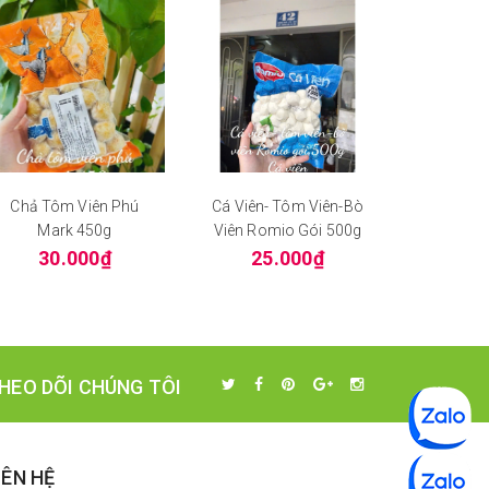
Chả Tôm Viên Phú
Cá Viên- Tôm Viên-Bò
TVS Bò V
Mark 450g
Viên Romio Gói 500g
Sin 500g
30.000₫
25.000₫
57
HEO DÕI CHÚNG TÔI
IÊN HỆ