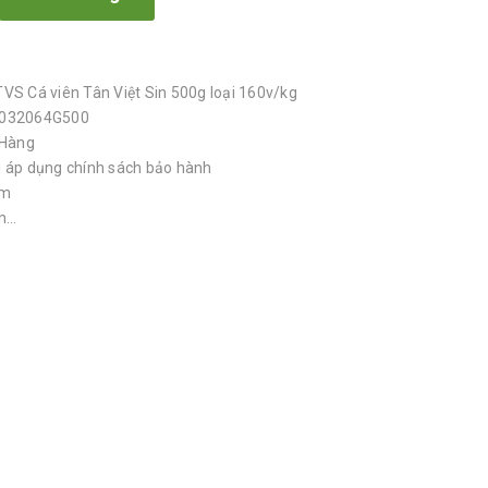
VS Cá viên Tân Việt Sin 500g loại 160v/kg
7032064G500
 Hàng
 áp dụng chính sách bảo hành
am
...