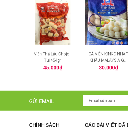
Viên Thả Lẩu Chojo -
CÁ VIÊN KINKO NHẬ
Túi 454gr
KHẨU MALAYSIA Gói
400g
45.000₫
30.000₫
GỬI EMAIL
CHÍNH SÁCH
CÁC BÀI VIẾT ĐÃ