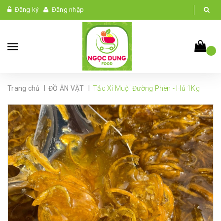
Đăng ký
Đăng nhập
|
|
Trang chủ
ĐỒ ĂN VẶT
Tắc Xí Muội Đường Phèn - Hủ 1Kg