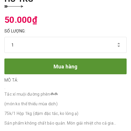
50.000₫
SỐ LƯỢNG:
Mua hàng
MÔ TẢ:
.
Tắc xí muội đường phèn☘️☘️
(món ko thể thiếu mùa dịch)
75k/1 Hộp 1kg (đậm đặc tắc, ko lỏng ạ)
Sản phẩm không chất bảo quản. Món giải nhiệt cho cả gia...