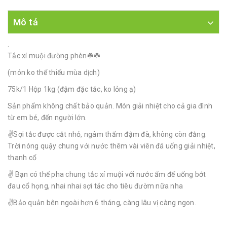
Mô tả
.
Tắc xí muội đường phèn☘️☘️
(món ko thể thiếu mùa dịch)
75k/1 Hộp 1kg (đậm đặc tắc, ko lỏng ạ)
Sản phẩm không chất bảo quản. Món giải nhiệt cho cả gia đình
từ em bé, đến người lớn.
✌️Sợi tắc được cắt nhỏ, ngâm thấm đậm đà, không còn đắng.
Trời nóng quậy chung với nước thêm vài viên đá uống giải nhiệt,
thanh cổ
✌️ Bạn có thể pha chung tắc xí muội với nước ấm để uống bớt
đau cổ họng, nhai nhai sợi tắc cho tiêu đườm nữa nha
✌️Bảo quản bên ngoài hơn 6 tháng, càng lâu vị càng ngon.