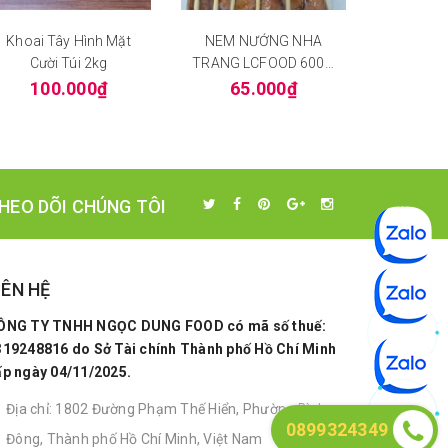
Khoai Tây Hình Mặt
NEM NƯỚNG NHA
Khoai Tâ
Cười Túi 2kg
TRANG LCFOOD 600G
Công Ty
12 CÂY
100.000₫
65.000₫
50
HEO DÕI CHÚNG TÔI
IÊN HỆ
ÔNG TY TNHH NGỌC DUNG FOOD có mã số thuế:
319248816 do Sở Tài chính Thành phố Hồ Chí Minh
ấp ngày 04/11/2025.
Địa chỉ: 1802 Đường Phạm Thế Hiển, Phường Bình
0899324349
Đông, Thành phố Hồ Chí Minh, Việt Nam