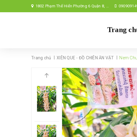
1802 Phạm Thế Hiển Phường 6 Quận 8, TP Hồ Chí Minh,
09090914
Trang ch
|
|
Trang chủ
XIÊN QUE - ĐỒ CHIÊN ĂN VẶT
Nem Chu