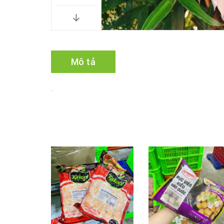
Mô tả
.