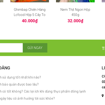
Ghimbap Chiên Hàng
Nem Thịt Ngon Hộp
ỉ
Lcfood Hộp 5 Cây To
450g
40.000₫
32.000₫
GỬI NGAY
T
 ĐĂNG
L
C
 sử dụng tốt nhất khi nào?
0
h bảo quản được bao lâu?
c
có tốt không? Các lợi ích khi dùng thực phẩm đông lạnh
ngày liệu có ảnh hưởng tới sức khỏe?