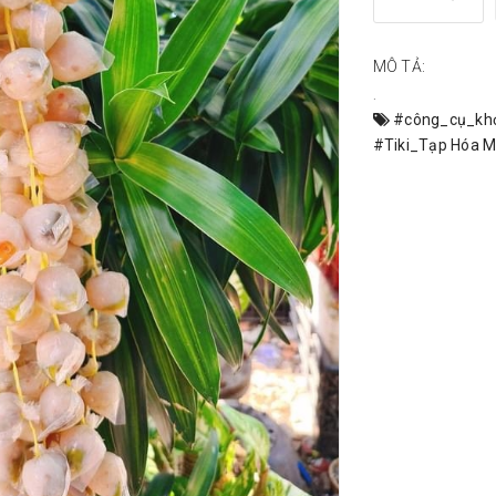
MÔ TẢ:
.
#công_cụ_kh
#Tiki_Tạp Hóa M