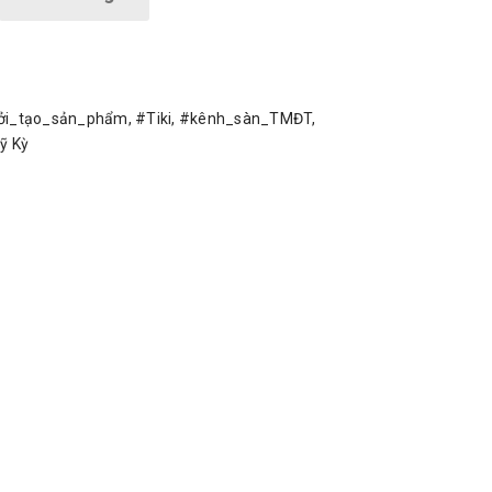
ởi_tạo_sản_phẩm
,
#Tiki
,
#kênh_sàn_TMĐT
,
ỹ Kỳ