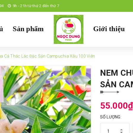
94
9h - 21h từ thứ 2 đến thứ 7
ủ
Sản phẩm
Giới thiệu
a Cá Thác Lác Đặc Sản Campuchia Xâu 100 Viên
NEM CH
SẢN CA
55.000
SỐ LƯỢNG: