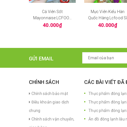
Cá Viên Sốt
Mực Viên Kiểu Hàn
Mayonnaise LCFOOd
Quốc Hàng Lcfood S
Gói 500g
40.000₫
40.000₫
GỬI EMAIL
CHÍNH SÁCH
CÁC BÀI VIẾT ĐÃ
Chính sách bảo mật
Thực phẩm đông lạnh
Điều khoản giao dịch
Thực phẩm đông lạn
chung
Thực phẩm đông lạnh 
Chính sách vận chuyển,
Ăn đồ đông lạnh lâu 