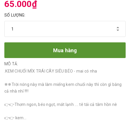
65.000₫
SỐ LƯỢNG:
Mua hàng
MÔ TẢ:
.KEM CHUỐI MĨX TRÁI CÂY SIÊU BÉO - mai có nha
❄❄Trời nóng này mà làm miếng kem chuối này thì còn gì bằng
cả nhà nhỉ !!!!
👉👉Thơm ngon, béo ngọt, mát lạnh .... tê tái cả tâm hồn nè
👉👉 kem...