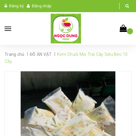
Đăng ký
Đăng nhập
|
|
Trang chủ
ĐỒ ĂN VẶT
Kem Chuối Mix Trái Cây Siêu Béo 10
Cây