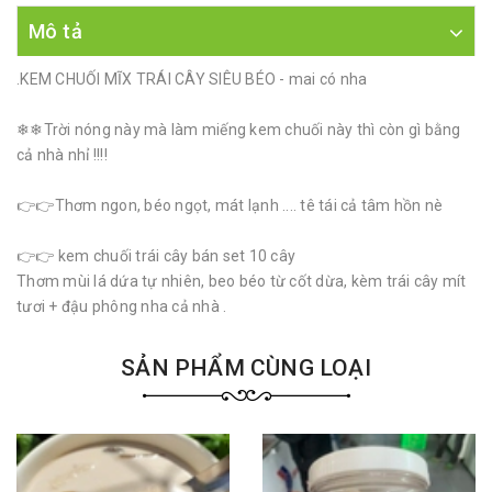
Mô tả
.KEM CHUỐI MĨX TRÁI CÂY SIÊU BÉO - mai có nha
❄❄Trời nóng này mà làm miếng kem chuối này thì còn gì bằng
cả nhà nhỉ !!!!
👉👉Thơm ngon, béo ngọt, mát lạnh .... tê tái cả tâm hồn nè
👉👉 kem chuối trái cây bán set 10 cây
Thơm mùi lá dứa tự nhiên, beo béo từ cốt dừa, kèm trái cây mít
tươi + đậu phông nha cả nhà .
SẢN PHẨM CÙNG LOẠI