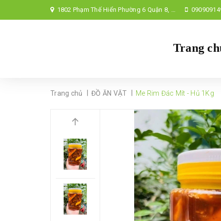
1802 Phạm Thế Hiển Phường 6 Quận 8, TP Hồ Chí Minh,
09090914
Trang ch
|
|
Trang chủ
ĐỒ ĂN VẶT
Me Rim Đác Mít - Hủ 1Kg