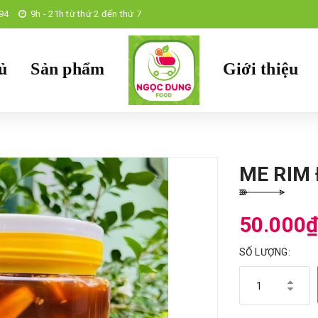
94
9h - 21h từ thứ 2 đến thứ 7
ủ
Sản phẩm
Giới thiệu
ME RIM 
50.000
SỐ LƯỢNG: