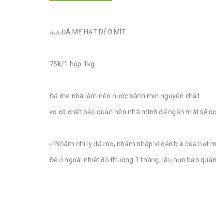
.
♨️♨️ĐÁ ME HẠT DẺO MÍT
75k/1 hộp 1kg
Đá me nhà làm nên nước sánh mịn nguyên chất
ko có chất bảo quản nên nhà mình để ngăn mát sẽ dc 
✅Nhâm nhi ly đá me, nhấm nháp vị dẻo bùi của hạt me
Để ở ngoài nhiệt độ thường 1 tháng, lâu hơn bảo quản