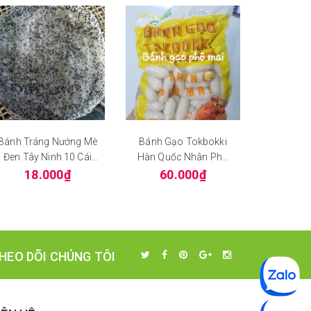
Bánh Tráng Nướng Mè
Bánh Gạo Tokbokki
Trân Ch
Đen Tây Ninh 10 Cái
Hàn Quốc Nhân Phô
Bánh Dầy
Mai
18.000₫
60.000₫
45
HEO DÕI CHÚNG TÔI