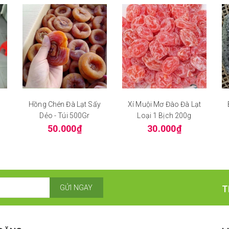
Hồng Chén Đà Lạt Sấy
Xí Muội Mơ Đào Đà Lạt
Dẻo - Túi 500Gr
Loại 1 Bịch 200g
50.000₫
30.000₫
GỬI NGAY
T