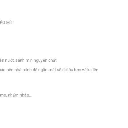
DẺO MÍT
ên nước sánh mịn nguyên chất
uản nên nhà mình để ngăn mát sẽ dc lâu hơn và ko lên
me, nhấm nháp...