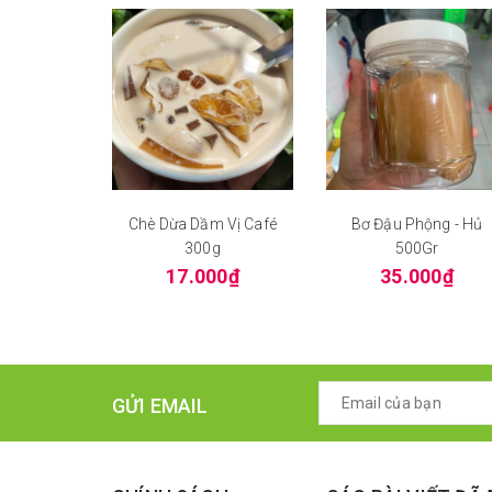
Chè Dừa Dầm Vị Café
Bơ Đậu Phộng - Hủ
300g
500Gr
17.000₫
35.000₫
GỬI EMAIL