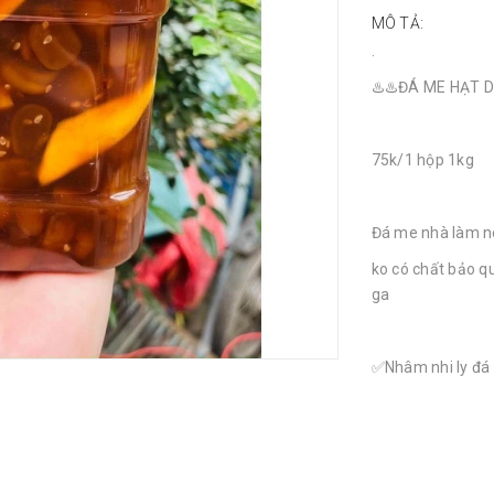
MÔ TẢ:
.
♨️♨️ĐÁ ME HẠT 
75k/1 hộp 1kg
Đá me nhà làm n
ko có chất bảo q
ga
✅Nhâm nhi ly đá 