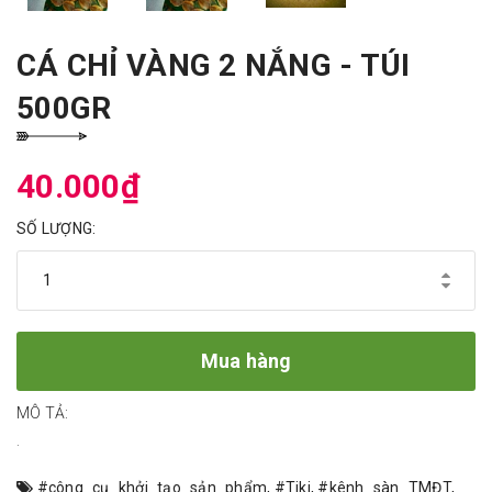
CÁ CHỈ VÀNG 2 NẮNG - TÚI
500GR
40.000₫
SỐ LƯỢNG:
Mua hàng
MÔ TẢ:
.
#công_cụ_khởi_tạo_sản_phẩm
,
#Tiki
,
#kênh_sàn_TMĐT
,