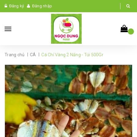
Đăng ký
Đăng nhập
|
|
Trang chủ
CÁ
Cá Chỉ Vàng 2 Nắng - Túi 500Gr