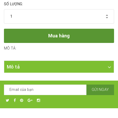
SỐ LƯỢNG:
Mua hàng
MÔ TẢ:
Mô tả
GỬI NGAY