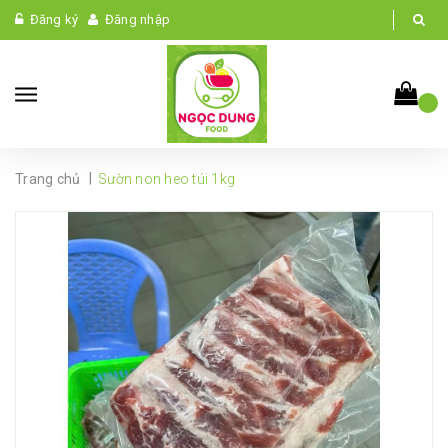
Đăng ký
Đăng nhập
|
Trang chủ
Sườn non heo túi 1kg