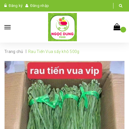
Đăng ký
Đăng nhập
|
Trang chủ
Rau Tiến Vua sấy khô 500g