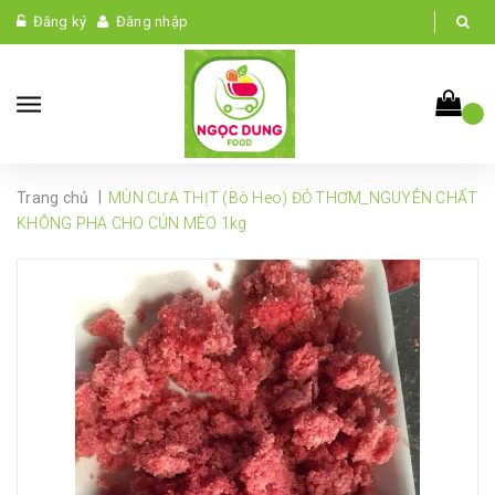
Đăng ký
Đăng nhập
|
Trang chủ
MÙN CƯA THỊT (Bò Heo) ĐỎ THƠM_NGUYÊN CHẤT
KHÔNG PHA CHO CÚN MÈO 1kg