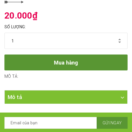
20.000₫
SỐ LƯỢNG:
Mua hàng
MÔ TẢ:
Mô tả
GỬI NGAY