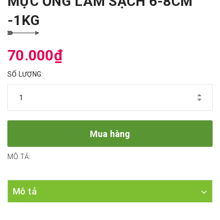
MỰC ỐNG LÀM SẠCH 6-8CM
-1KG
70.000₫
SỐ LƯỢNG:
Mua hàng
MÔ TẢ:
Mô tả