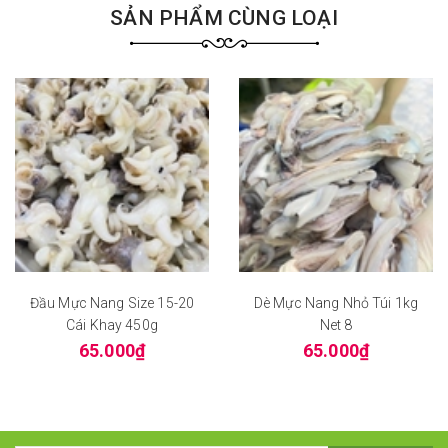
SẢN PHẨM CÙNG LOẠI
Đầu Mực Nang Size 15-20
Dè Mực Nang Nhỏ Túi 1kg
Cái Khay 450g
Net 8
65.000₫
65.000₫