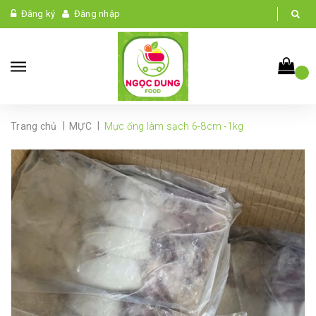
Đăng ký
Đăng nhập
|
|
Trang chủ
MỰC
Mực ống làm sạch 6-8cm -1kg