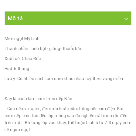
Mô tả
.
Men ngọt Mỹ Linh
Thành phần : tinh bột- giống- thuốc bắc
Xuất xứ: Châu Đốc
Hsd: 6 tháng
Lưu ý: Có nhiều cách làm cơm khác nhau tuỳ theo vùng miền.
Đây là cách làm cơm theo nếp Bắc
- Gạo nếp vo sạch , đem xôi hoặc cắm bằng nồi cơm điện. Khi
cơm nếp chín trải đều lớp mỏng sau đó nghiền nát men rắc đều
trên mặt . Bỏ từng lớp vào khay, thố hoặc bình ủ từ 2-3 ngày cơm
sẽ ngon ngọt.