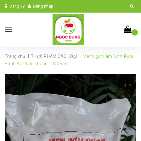
Đăng ký
Đăng nhập
|
|
Trang chủ
THỰC PHẨM CÁC LOẠI
Men Ngọt Làm Cơm Rượu,
Bánh Bò 900g khoản 1000 viên