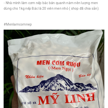
- Nhà mình làm cơm nếp bắc bán quanh năm nên lượng men
dùng cho 1kg nếp Bắc là 20 viên men nhỏ ( shop đã chia sẵn).
#Menlamcomnep