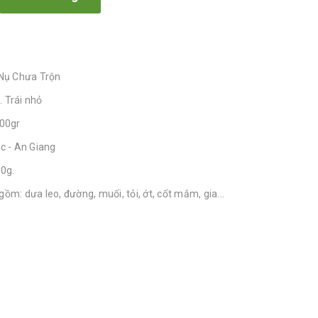
ụ Chưa Trộn
 Trái nhỏ
500gr
c - An Giang
00g.
m: dưa leo, đường, muối, tỏi, ớt, cốt mắm, gia...