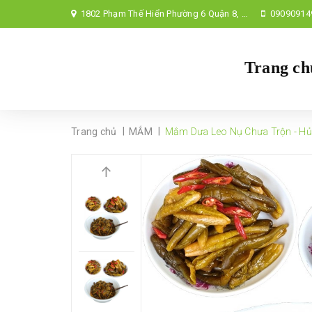
1802 Phạm Thế Hiển Phường 6 Quận 8, TP Hồ Chí Minh,
09090914
Trang ch
|
|
Trang chủ
MẮM
Mắm Dưa Leo Nụ Chưa Trộn - Hủ