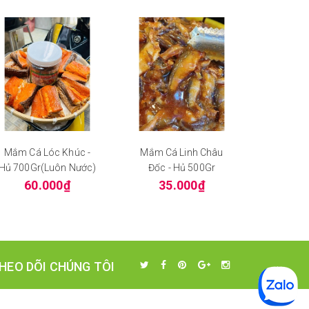
Mắm Cá Lóc Khúc -
Mắm Cá Linh Châu
Mắm Cá
Hủ 700Gr(Luôn Nước)
Đốc - Hủ 500Gr
Dầu 
60.000₫
35.000₫
70
HEO DÕI CHÚNG TÔI