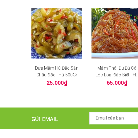
Dưa Mắm Hủ Đặc Sản
Mắm Thái Đu Đủ Cá
Châu Đốc - Hủ 500Gr
Lóc Loại Đặc Biệt - H
500Gr
25.000₫
65.000₫
GỬI EMAIL