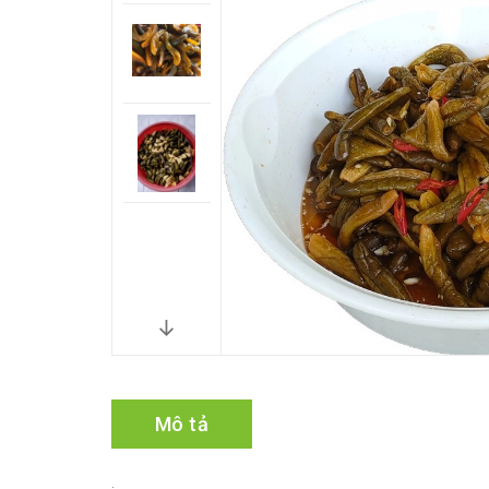
Mô tả
.