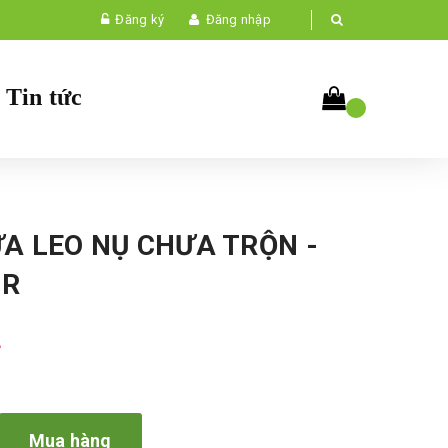
Đăng ký
Đăng nhập
Tin tức
A LEO NỤ CHƯA TRỘN -
GR
₫
Mua hàng