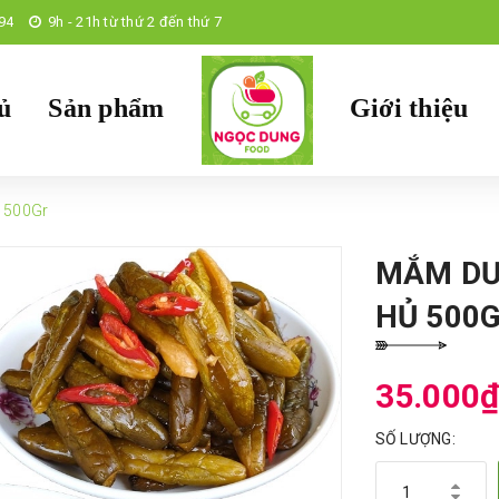
94
9h - 21h từ thứ 2 đến thứ 7
ủ
Sản phẩm
Giới thiệu
 500Gr
MẮM DƯ
HỦ 500
35.000
SỐ LƯỢNG: