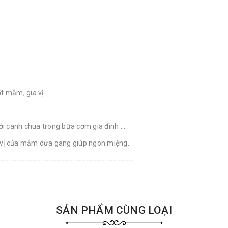
ốt mắm, gia vị
ới canh chua trong bữa cơm gia đình ...
 vị của mắm dưa gang giúp ngon miệng.
---------------------------------------------------
SẢN PHẨM CÙNG LOẠI