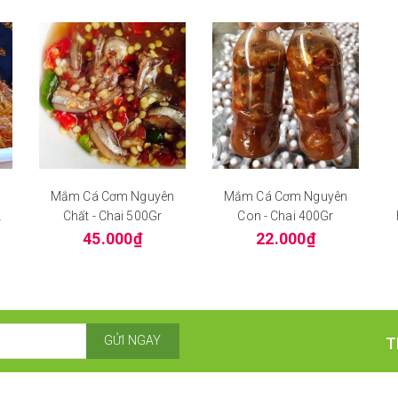
Mắm Cá Cơm Nguyên
Mắm Cá Cơm Nguyên
ủ
Chất - Chai 500Gr
Con - Chai 400Gr
45.000₫
22.000₫
GỬI NGAY
T