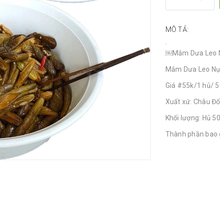
MÔ TẢ:
.
￼Mắm Dưa Leo N
Mắm Dưa Leo Nụ.
Giá #55k/1 hủ/ 
Xuất xứ: Châu Đố
Khối lượng: Hủ 5
Thành phần bao gồ