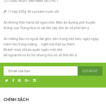
👉🏿👉🏿ĐẬU NGẬY VÂN NAM SIÊU HOT
🌾 /1 hộp 500g 36 cục kèm nước sốt
Ăn không thối mà là rất ngon nhé. Món ăn đường phố truyền
thống của Trung Hoa có cái tên vậy chứ ăn nó phê lắm ý.
Ăn miếng đậu vỏ ngoài dai giòn, bên trong béo béo, ngậy ngậy,
mềm tan trong miệng .... nghĩ mà thật sự thèm
Khách mua về bảo quản ngăn mát nhé
Để ngoài thì nó ko hư nhưng mùi nó sẽ thối lên á
GỬI NGAY
CHÍNH SÁCH