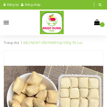
Đăng ký
Đăng nhập
|
Trang chủ
ĐẬU NGẬY VÂN NAM hộp 500g 30 cục