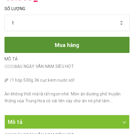
SỐ LƯỢNG:
Mua hàng
MÔ TẢ:
👉🏿👉🏿ĐẬU NGẬY VÂN NAM SIÊU HOT
🌾 /1 hộp 500g 36 cục kèm nước sốt
Ăn không thối mà là rất ngon nhé. Món ăn đường phố truyền
thống của Trung Hoa có cái tên vậy chứ ăn nó phê lắm...
Mô tả