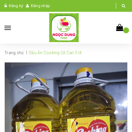
Đăng ký
Đăng nhập
|
Trang chủ
Dầu Ăn Cooking Oil Can 5 lít