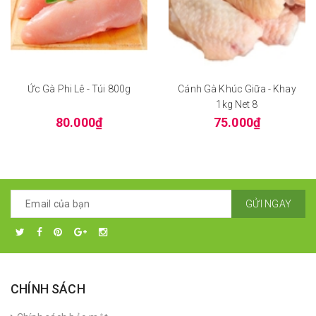
Ức Gà Phi Lê - Túi 800g
Cánh Gà Khúc Giữa - Khay
1kg Net 8
80.000₫
75.000₫
GỬI NGAY
CHÍNH SÁCH