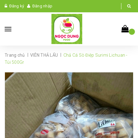
Đăng ký
Đăng nhập
|
|
Trang chủ
VIÊN THẢ LẨU
Chả Cá Sò Điệp Surimi Lichuan -
Túi 500Gr