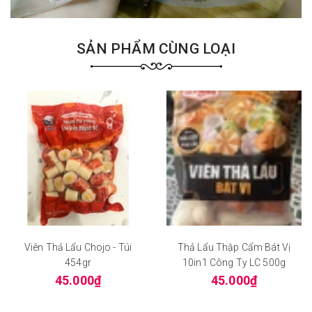
SẢN PHẨM CÙNG LOẠI
Viên Thả Lẩu Chojo - Túi
Thả Lẩu Thập Cẩm Bát Vị
454gr
10in1 Công Ty LC 500g
45.000₫
45.000₫