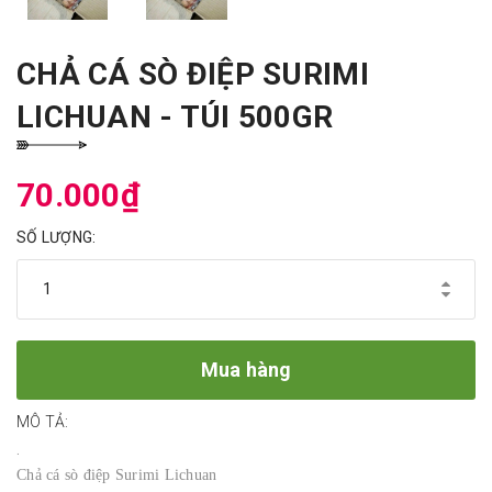
CHẢ CÁ SÒ ĐIỆP SURIMI
LICHUAN - TÚI 500GR
70.000₫
SỐ LƯỢNG:
Mua hàng
MÔ TẢ:
.
Chả cá sò điệp Surimi Lichuan