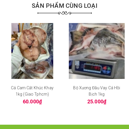
SẢN PHẨM CÙNG LOẠI
Cá Cam Cắt Khúc Khay
Bộ Xương Đầu Vay Cá Hồi
1kg (giao Tphcm)
Bịch 1kg
60.000₫
25.000₫