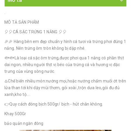
.
MÔ TẢ SẢN PHẨM
🎈🎈CÁ SẶC TRỨNG 1 NẮNG 🎈🎈
🎉🎉 Hàng bên em đẹp chuẩn y hình cá tươi và trứng phơi đúng 1
nắng. Nên trứng ôm tròn không bị dập nhé.
🐟🐟Là loại cá sặc ôm trứng,được phơi qua 1 nắng có phần thịt
dai ngon, nhiều người thịt vị béo của trứng cá và hương vị đặc
trưng của vùng sông nước.
♨️Chế biến nhiều món:nướng mọi,hoặc nướng chấm muối ớt trên
lửa than tới khi dậy mùi thơm, gỏi xoài ,trộn dưa leo,gỏi đu đủ
xanh,kho tộ....
👉Quy cách đóng bịch 500gr/ bịch - hút chân không.
Khay 500Gr
bảo quản ngăn đông