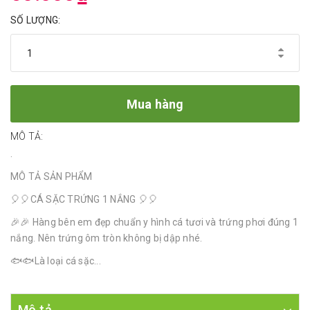
SỐ LƯỢNG:
Mua hàng
MÔ TẢ:
.
MÔ TẢ SẢN PHẨM
🎈🎈CÁ SẶC TRỨNG 1 NẮNG 🎈🎈
🎉🎉 Hàng bên em đẹp chuẩn y hình cá tươi và trứng phơi đúng 1
nắng. Nên trứng ôm tròn không bị dập nhé.
🐟🐟Là loại cá sặc...
Mô tả