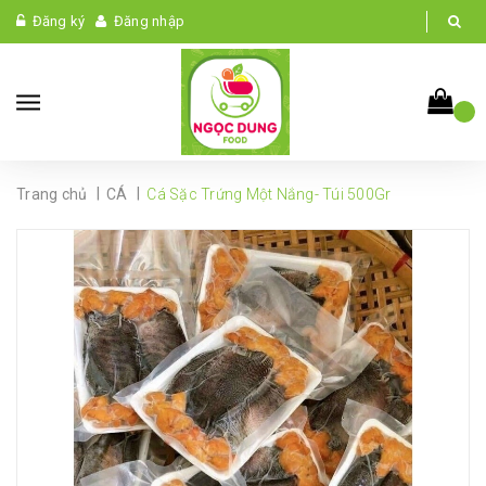
Đăng ký
Đăng nhập
|
|
Trang chủ
CÁ
Cá Sặc Trứng Một Nắng- Túi 500Gr