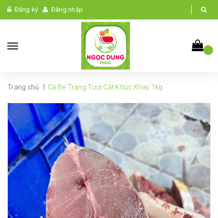
Đăng ký
Đăng nhập
|
Trang chủ
Cá Bè Trang Tươi Cắt Khúc Khay 1kg