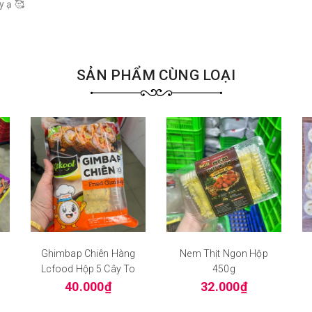
y ạ 🥰
SẢN PHẨM CÙNG LOẠI
Ghimbap Chiên Hàng
Nem Thịt Ngon Hộp
ỉ
Lcfood Hộp 5 Cây To
450g
40.000₫
32.000₫