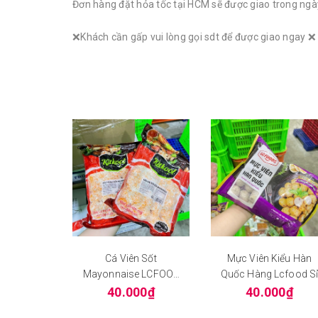
Đơn hàng đặt hỏa tốc tại HCM sẽ được giao trong ngà
❌Khách cần gấp vui lòng gọi sdt để được giao ngay ❌
Cá Viên Sốt
Mực Viên Kiểu Hàn
Mayonnaise LCFOOd
Quốc Hàng Lcfood S
Gói 500g
40.000₫
40.000₫