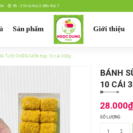
94
9h - 21h từ thứ 2 đến thứ 7
ủ
Sản phẩm
Giới thiệu
A TƯƠI CHIÊN GIÒN hộp 10 cái 300g
BÁNH S
10 CÁI 
28.000
SỐ LƯỢNG: