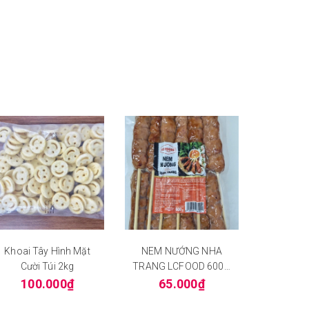
Khoai Tây Hình Mặt
NEM NƯỚNG NHA
Khoai Tâ
Cười Túi 2kg
TRANG LCFOOD 600G
Công Ty
12 CÂY
100.000₫
65.000₫
50