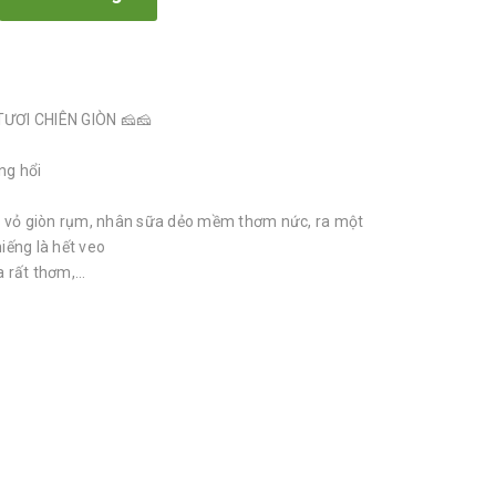
ƯƠI CHIÊN GIÒN 🧀🧀
ng hổi
n vỏ giòn rụm, nhân sữa dẻo mềm thơm nức, ra một
ếng là hết veo
rất thơm,...