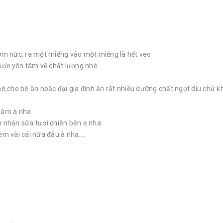
ơm nức, ra một miếng vào một miếng là hết veo
ười yên tâm về chất lượng nhé
,cho bé ăn hoặc đại gia đình ăn rất nhiều dưỡng chất ngọt dịu chứ k
ý lắm à nha
 nhận sữa tươi chiên bên e nha.
 vài cái nữa đâu à nha....