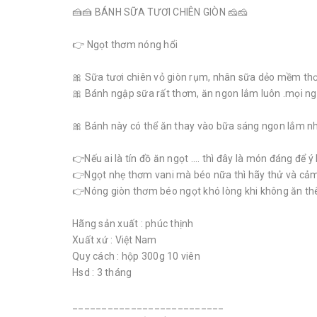
🍰🍰 BÁNH SỮA TƯƠI CHIÊN GIÒN 🧀🧀
👉 Ngọt thơm nóng hổi
🎀 Sữa tươi chiên vỏ giòn rụm, nhân sữa dẻo mềm th
🎀 Bánh ngập sữa rất thơm, ăn ngon lắm luôn .mọi ng
🎀 Bánh này có thể ăn thay vào bữa sáng ngon lắm nhé
👉Nếu ai là tín đồ ăn ngọt .... thì đây là món đáng để 
👉Ngọt nhẹ thơm vani mà béo nữa thì hãy thử và cảm
👉Nóng giòn thơm béo ngọt khó lòng khi không ăn thêm
Hãng sản xuất : phúc thịnh
Xuất xứ : Việt Nam
Quy cách : hộp 300g 10 viên
Hsd : 3 tháng
__________________________