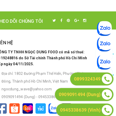
HEO DÕI CHÚNG TÔI
IÊN HỆ
ÔNG TY TNHH NGỌC DUNG FOOD có mã số thuế:
319248816 do Sở Tài chính Thành phố Hồ Chí Minh
ấp ngày 04/11/2025.
Địa chỉ: 1802 Đường Phạm Thế Hiển, Phường Bình
0899324349
Đông, Thành phố Hồ Chí Minh, Việt Nam
ngocdung_wave@yahoo.com
0909091494 (Dung)
0909091494 (Dung)
-
0945338639 (Vinh)
0945338639 (Vinh)