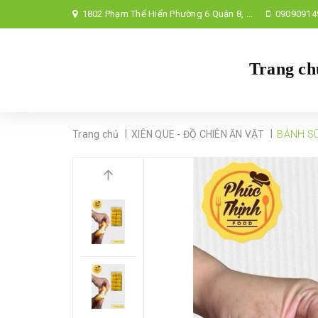
1802 Phạm Thế Hiển Phường 6 Quận 8, TP Hồ Chí Minh,
09090914
Trang ch
|
|
Trang chủ
XIÊN QUE - ĐỒ CHIÊN ĂN VẶT
BÁNH SỮ