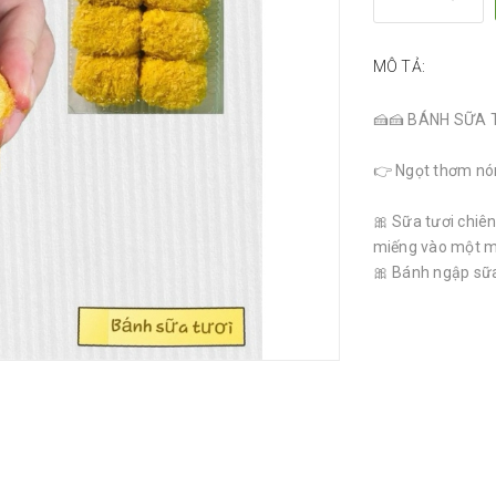
MÔ TẢ:
🍰🍰 BÁNH SỮA T
👉 Ngọt thơm nó
🎀 Sữa tươi chiê
miếng vào một mi
🎀 Bánh ngập sữa 