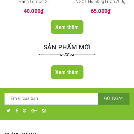
Hàng Lcfood Sỉ
NGỌT Hủ 500g Luôn 700g
40.000₫
65.000₫
Xem thêm
SẢN PHẨM MỚI
Xem thêm
GỬI NGAY