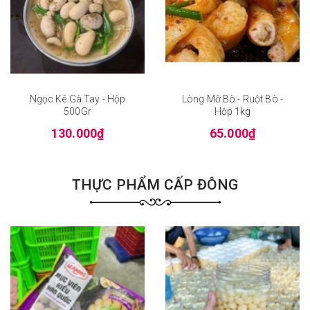
Ngọc Kê Gà Tay - Hộp
Lòng Mỡ Bò - Ruột Bò -
500Gr
Hộp 1kg
130.000₫
65.000₫
THỰC PHẨM CẤP ĐÔNG