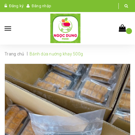
Đăng ký
Đăng nhập
|
Trang chủ
Bánh dừa nướng khay 500g