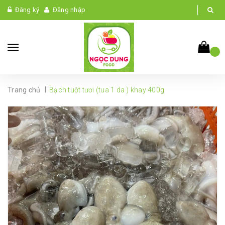
Đăng ký
Đăng nhập
|
Trang chủ
Bạch tuột tươi (tua 1 da ) khay 400g